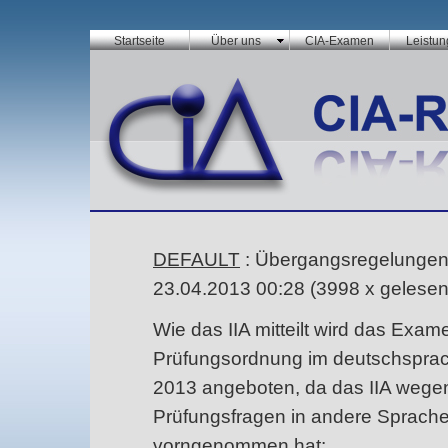
Startseite
Über uns
CIA-Examen
Leistu
DEFAULT
: Übergangsregelunge
23.04.2013 00:28
(
3998 x gelese
Wie das IIA mitteilt wird das Exa
Prüfungsordnung im deutschsprac
2013 angeboten, da das IIA wege
Prüfungsfragen in andere Sprachen
vorngenommen hat: