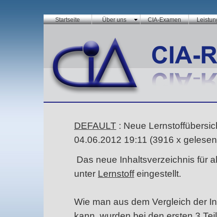
Startseite
Über uns
CIA-Examen
Leistu
DEFAULT
: Neue Lernstoffübersich
04.06.2012 19:11
(
3916 x gelesen
Das neue Inhaltsverzeichnis für all
unter
Lernstoff
eingestellt.
Wie man aus dem Vergleich der In
kann, wurden bei den ersten 3 Te